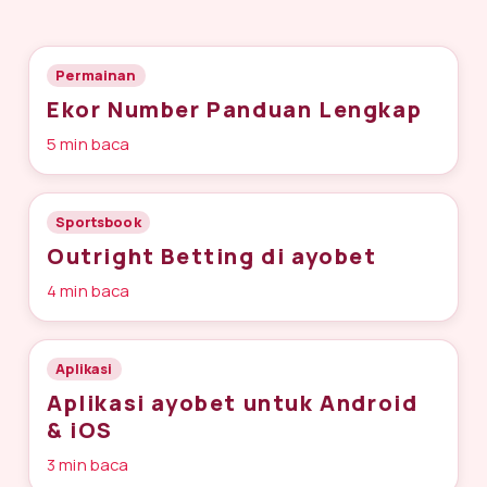
Permainan
Ekor Number Panduan Lengkap
5 min baca
Sportsbook
Outright Betting di ayobet
4 min baca
Aplikasi
Aplikasi ayobet untuk Android
& iOS
3 min baca