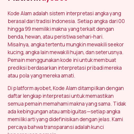
Kode Alam adalah sistem interpretasi angka yang
berasal dari tradisi Indonesia. Setiap angka dari 00
hingga 99 memiliki makna yang terkait dengan
benda, hewan, atau peristiwa sehari-hari.
Misalnya, angka tertentu mungkin mewakili seekor
kucing, angka lain mewakili hujan, dan seterusnya.
Pemain menggunakan kode ini untuk membuat
prediksi berdasarkan interpretasi pribadi mereka
atau pola yang mereka amati.
Di platform ayobet, Kode Alam ditampilkan dengan
daftar lengkap interpretasi untuk memastikan
semua pemain memahami makna yang sama. Tidak
ada kebingungan atau ambiguitas—setiap angka
memiliki arti yang didefinisikan dengan jelas. Kami
percaya bahwa transparansi adalah kunci