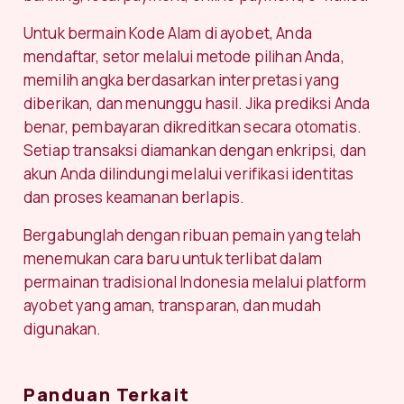
Untuk bermain Kode Alam di ayobet, Anda
mendaftar, setor melalui metode pilihan Anda,
memilih angka berdasarkan interpretasi yang
diberikan, dan menunggu hasil. Jika prediksi Anda
benar, pembayaran dikreditkan secara otomatis.
Setiap transaksi diamankan dengan enkripsi, dan
akun Anda dilindungi melalui verifikasi identitas
dan proses keamanan berlapis.
Bergabunglah dengan ribuan pemain yang telah
menemukan cara baru untuk terlibat dalam
permainan tradisional Indonesia melalui platform
ayobet yang aman, transparan, dan mudah
digunakan.
Panduan Terkait