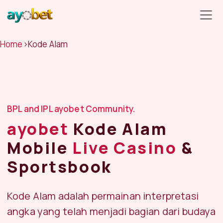
ayobet
Home
›
Kode Alam
BPL and IPL ayobet Community.
ayobet
Kode Alam
Mobile
Live Casino
&
Sportsbook
Kode Alam adalah permainan interpretasi
angka yang telah menjadi bagian dari budaya