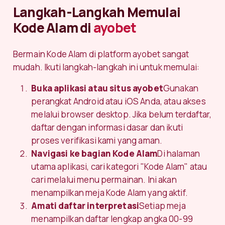
Langkah-Langkah Memulai
Kode Alam di
ayobet
Bermain Kode Alam di platform ayobet sangat
mudah. Ikuti langkah-langkah ini untuk memulai:
Buka aplikasi atau situs ayobet
Gunakan
perangkat Android atau iOS Anda, atau akses
melalui browser desktop. Jika belum terdaftar,
daftar dengan informasi dasar dan ikuti
proses verifikasi kami yang aman.
Navigasi ke bagian Kode Alam
Di halaman
utama aplikasi, cari kategori "Kode Alam" atau
cari melalui menu permainan. Ini akan
menampilkan meja Kode Alam yang aktif.
Amati daftar interpretasi
Setiap meja
menampilkan daftar lengkap angka 00-99