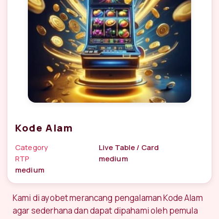
Kode Alam
Category
Live Table / Card
RTP
medium
medium
Kami di ayobet merancang pengalaman Kode Alam
agar sederhana dan dapat dipahami oleh pemula