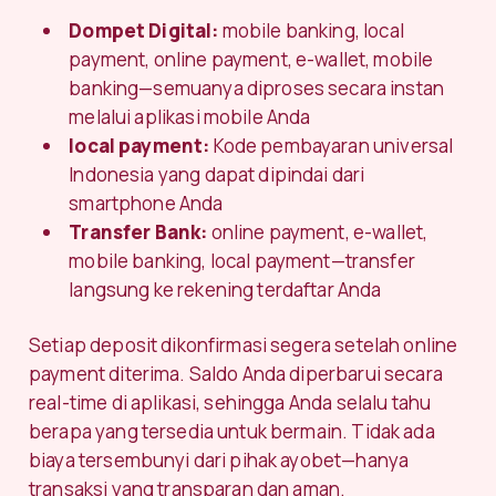
Dompet Digital:
mobile banking, local
payment, online payment, e-wallet, mobile
banking—semuanya diproses secara instan
melalui aplikasi mobile Anda
local payment:
Kode pembayaran universal
Indonesia yang dapat dipindai dari
smartphone Anda
Transfer Bank:
online payment, e-wallet,
mobile banking, local payment—transfer
langsung ke rekening terdaftar Anda
Setiap deposit dikonfirmasi segera setelah online
payment diterima. Saldo Anda diperbarui secara
real-time di aplikasi, sehingga Anda selalu tahu
berapa yang tersedia untuk bermain. Tidak ada
biaya tersembunyi dari pihak ayobet—hanya
transaksi yang transparan dan aman.