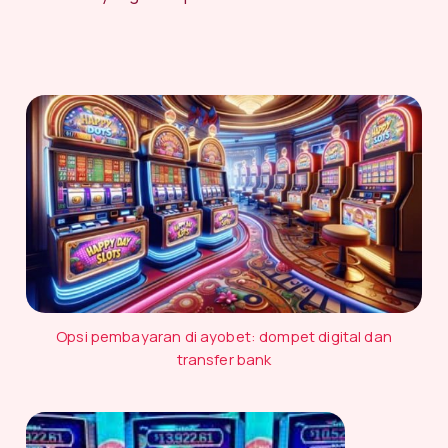
Opsi pembayaran di ayobet: dompet digital dan
transfer bank