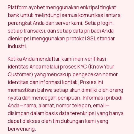
Platform ayobet menggunakan enkripsi tingkat
bank untuk melindungi semua komunikasi antara
perangkat Anda dan server kami. Setiap login,
setiap transaksi, dan setiap data pribadi Anda
dienkripsi menggunakan protokol SSL standar
industri.
Ketika Anda mendaftar, kami memverifikasi
identitas Anda melalui proses KYC (Know Your
Customer) yang mencakup pengecekan nomor
identitas dan informasi kontak. Proses ini
memastikan bahwa setiap akun dimiliki oleh orang
nyata dan mencegah penipuan. Informasi pribadi
Anda—nama, alamat, nomor telepon, email—
disimpan dalam basis data terenkripsi yang hanya
dapat diakses oleh tim dukungan kami yang
berwenang.