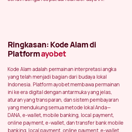
Ringkasan: Kode Alam di
Platform
ayobet
Kode Alam adalah permainan interpretasi angka
yang telah menjadi bagian dari budaya lokal
Indonesia. Platform ayobet membawa permainan
ini ke era digital dengan antarmuka yang jelas,
aturan yang transparan, dan sistem pembayaran
yang mendukung semua metode lokal Anda—
DANA, e-wallet, mobile banking, local payment,
online payment, e-wallet, dan transfer bank mobile
banking, local payment, online payment, e-wallet.