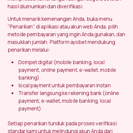
hasil diumumkan dan diverifikasi.
Untuk menarik kemenangan Anda, buka menu
"Penarikan" di aplikasi atau akun web Anda, pilih
metode pembayaran yang ingin Anda gunakan, dan
masukkan jumlah. Platform ayobet mendukung
penarikan melalui:
Dompet digital (mobile banking, local
payment, online payment, e-wallet, mobile
banking)
local payment untuk pembayaran instan
Transfer langsung ke rekening bank (online
payment, e-wallet, mobile banking, local
payment)
Setiap penarikan tunduk pada proses verifikasi
standar kami untuk melindungi akun Anda dari