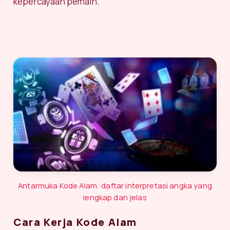
kepercayaan pemain.
Antarmuka Kode Alam: daftar interpretasi angka yang
lengkap dan jelas
Cara Kerja Kode Alam