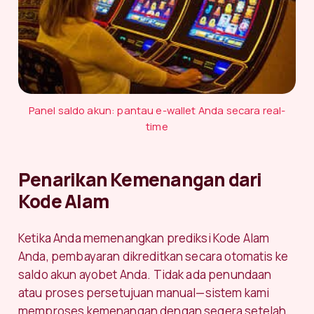
Panel saldo akun: pantau e-wallet Anda secara real-
time
Penarikan Kemenangan dari
Kode Alam
Ketika Anda memenangkan prediksi Kode Alam
Anda, pembayaran dikreditkan secara otomatis ke
saldo akun ayobet Anda. Tidak ada penundaan
atau proses persetujuan manual—sistem kami
memproses kemenangan dengan segera setelah