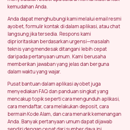
kemudahan Anda.
Anda dapat menghubungi kami melalui email resmi
ayobet, formulir kontak di dalam aplikasi, atau chat
langsung jika tersedia. Respons kami
diprioritaskan berdasarkan urgensi—masalah
teknis yang mendesak ditangani lebih cepat
daripada pertanyaan umum. Kami berusaha
memberikan jawaban yang jelas dan berguna
dalam waktu yang wajar.
Pusat bantuan dalam aplikasi ayobet juga
menyediakan FAQ dan panduan singkat yang
mencakup topik seperti cara mengunduh aplikasi,
cara mendaftar, cara melakukan deposit, cara
bermain Kode Alam, dan cara menarik kemenangan
Anda. Banyak pertanyaan umum dapat dijawab
sendiri dengan cepat dari sumber daya ini.